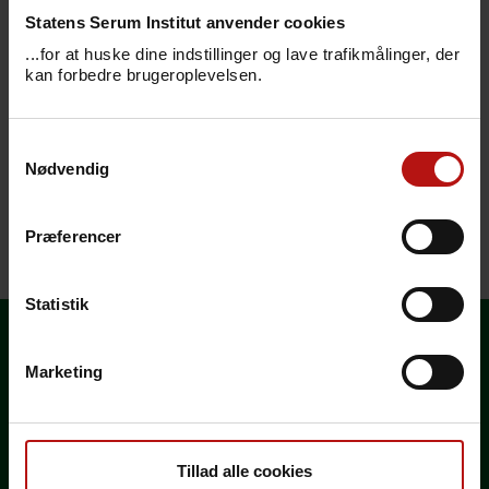
Statens Serum Institut anvender cookies
Her kan du se, hvilke vaccinationer og evt.
...for at huske dine indstillinger og lave trafikmålinger, der
kan forbedre brugeroplevelsen.
forebyggelse mod malaria, der anbefales
ved rejser til Aruba.
Samtykkevalg
Anbefalingerne tager udgangspunkt
Nødvendig
i
rejselængde og rejsetype
- vær altid
opmærksom på "Særlige risici".
Præferencer
Senest redigeret den 27. april 2023
Statistik
Marketing
Vælg land
Generelle rejseråd
Tillad alle cookies