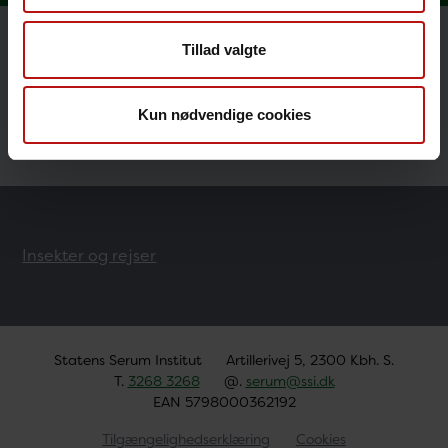
Tillad valgte
Rejseråd til gravide
Rejsevaccination af børn
Kun nødvendige cookies
Insekter og rejser
Statens Serum Institut
Artillerivej 5, 2300 Kbh. S.
T.
3268 3268
@.
serum@ssi.dk
EAN 5798000362192
Tilgængelighedserklæring
Cookies