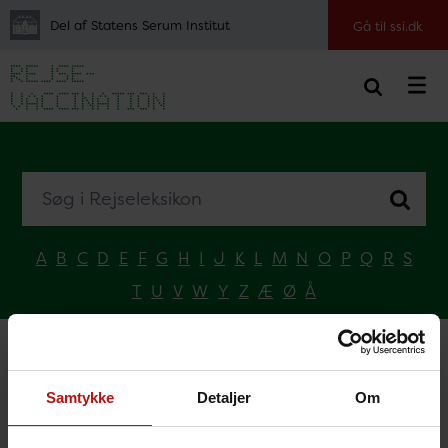
Del af Statens Serum Institut
Gå til ssi.dk
Søg i Rejseleksikon
A
B
C
D
E
F
G
H
I
J
K
L
M
N
O
P
Q
R
S
T
U
V
W
Y
Z
Æ
Ø
Å
Forside
Vælg land
A
Aruba
Samtykke
Detaljer
Om
Aruba