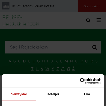
Del af Statens Serum Institut
Gå til ssi.dk
Søg i Rejseleksikon
A
B
C
D
E
F
G
H
I
J
K
L
M
N
O
P
Q
R
S
T
U
V
W
Y
Z
Æ
Ø
Å
Forside
Vælg land
A
Australien
Samtykke
Detaljer
Om
Australien