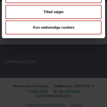
Tillad valgte
Rejseråd til gravide
Rejsevaccination af børn
Kun nødvendige cookies
Insekter og rejser
Statens Serum Institut
Artillerivej 5, 2300 Kbh. S.
T.
3268 3268
@.
serum@ssi.dk
EAN 5798000362192
Tilgængelighedserklæring
Cookies