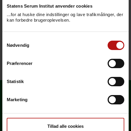
Statens Serum Institut anvender cookies
Her kan du se, hvilke vaccinationer og evt.
...for at huske dine indstillinger og lave trafikmålinger, der
kan forbedre brugeroplevelsen.
forebyggelse mod malaria, der anbefales
ved rejser til Australien.
Samtykkevalg
Anbefalingerne tager udgangspunkt
Nødvendig
i
rejselængde og rejsetype
- vær altid
opmærksom på "Særlige risici".
Præferencer
Senest redigeret den 27. februar 2026
Statistik
Marketing
Vælg land
Generelle rejseråd
Tillad alle cookies