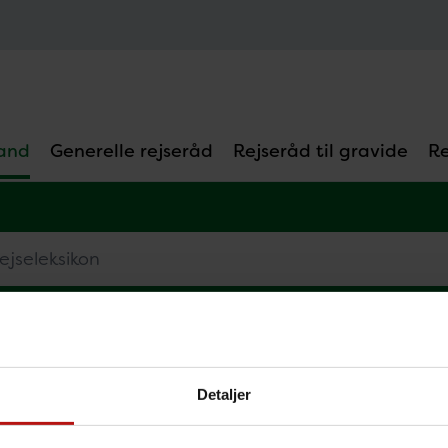
and
Generelle rejseråd
Rejseråd til gravide
Re
eleksikon
C
D
E
F
G
H
I
J
K
L
M
N
O
P
Detaljer
ælg land
B
Bangladesh