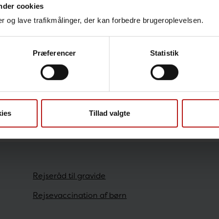
nder cookies
ngladesh
nger og lave trafikmålinger, der kan forbedre brugeroplevelsen.
u se, hvilke vaccinationer og evt. forebyggelse mo
Præferencer
Statistik
esh.
ngerne tager udgangspunkt i
rejselængde og rejs
ies
Tillad valgte
geret den 27. april 2023
Rejseråd til gravide
Rejsevaccination af børn