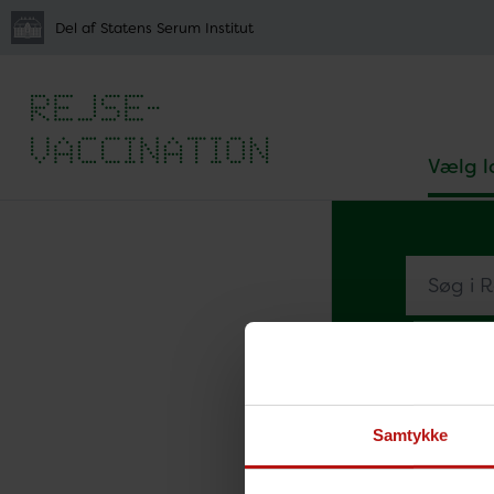
Del af Statens Serum Institut
Vælg l
Søg i Rejs
A
B
Samtykke
Forside
V