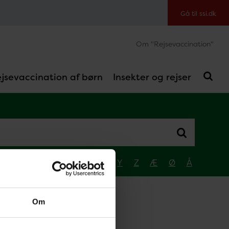
Gå til ssi.dk
Om "Rejsevaccination"
jsevaccination af børn
Insekter og rejser
Q
R
S
T
U
V
W
Y
Z
Æ
Ø
Å
Om