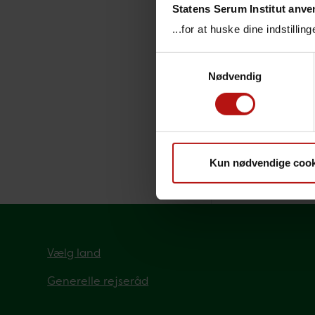
Statens Serum Institut anve
Ba
...for at huske dine indstilli
Samtykkevalg
Her kan d
Nødvendig
Banglad
Anbefali
risici".
Kun nødvendige cook
Senest redi
Vælg land
Generelle rejseråd