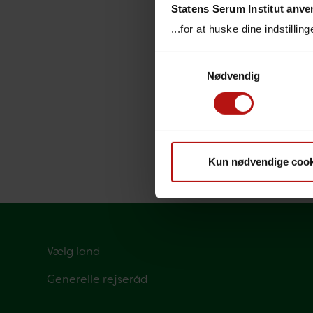
Statens Serum Institut anve
Fra
...for at huske dine indstilli
Samtykkevalg
Her kan d
Nødvendig
Fransk P
Anbefali
risici".
Kun nødvendige cook
Senest redi
Vælg land
Generelle rejseråd