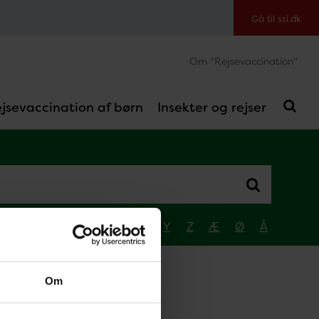
Gå til ssi.dk
Om "Rejsevaccination"
jsevaccination af børn
Insekter og rejser
Q
R
S
T
U
V
W
Y
Z
Æ
Ø
Å
Om