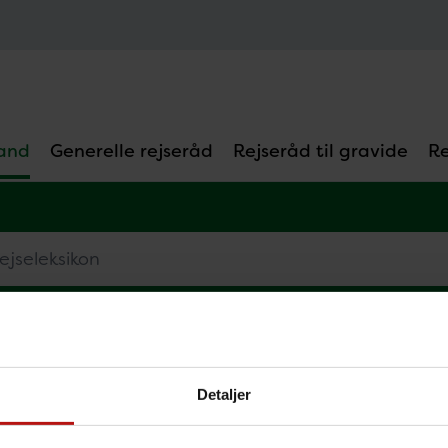
and
Generelle rejseråd
Rejseråd til gravide
Re
eleksikon
C
D
E
F
G
H
I
J
K
L
M
N
O
P
Detaljer
ælg land
F
Fransk Polynesien