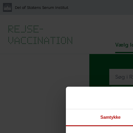
Del af Statens Serum Institut
Vælg l
Søg i Rejs
A
B
Samtykke
Forside
V