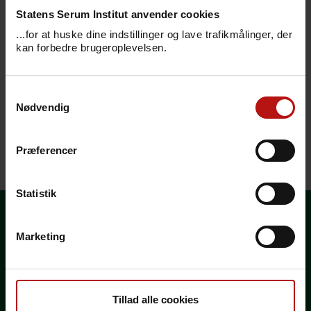
Statens Serum Institut anvender cookies
Her kan du se, hvilke vaccinationer og evt.
...for at huske dine indstillinger og lave trafikmålinger, der
kan forbedre brugeroplevelsen.
forebyggelse mod malaria, der anbefales
ved rejser til Guam.
Samtykkevalg
Anbefalingerne tager udgangspunkt
Nødvendig
i
rejselængde og rejsetype
- vær altid
opmærksom på "Særlige risici".
Præferencer
Senest redigeret den 27. april 2023
Statistik
Marketing
Vælg land
Generelle rejseråd
Tillad alle cookies