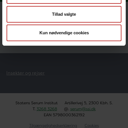
Tillad valgte
Rejseråd til gravide
Rejsevaccination af børn
Kun nødvendige cookies
Insekter og rejser
Statens Serum Institut
Artillerivej 5, 2300 Kbh. S.
T.
3268 3268
@.
serum@ssi.dk
EAN 5798000362192
Tilgængelighedserklæring
Cookies