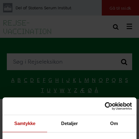
Del af Statens Serum Institut
Gå til ssi.dk
Søg i Rejseleksikon
A
B
C
D
E
F
G
H
I
J
K
L
M
N
O
P
Q
R
S
T
U
V
W
Y
Z
Æ
Ø
Å
Forside
Vælg land
G
Guam
Samtykke
Detaljer
Om
Guam