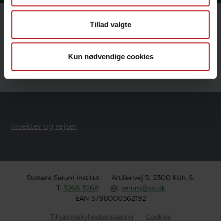
Tillad valgte
Rejseråd til gravide
Rejsevaccination af børn
Kun nødvendige cookies
Insekter og rejser
Statens Serum Institut
Artillerivej 5, 2300 Kbh. S.
T.
3268 3268
@.
serum@ssi.dk
EAN 5798000362192
Tilgængelighedserklæring
Cookies