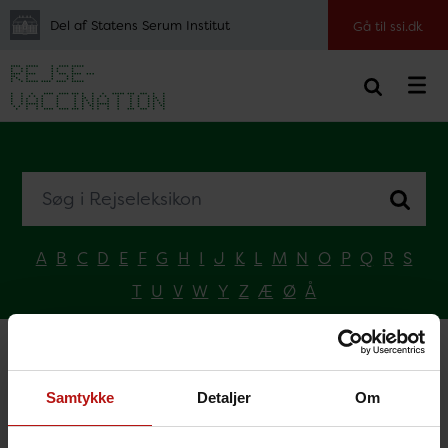
Del af Statens Serum Institut
Gå til ssi.dk
Søg i Rejseleksikon
A
B
C
D
E
F
G
H
I
J
K
L
M
N
O
P
Q
R
S
T
U
V
W
Y
Z
Æ
Ø
Å
Forside
Vælg land
T
Tonga
Samtykke
Detaljer
Om
Tonga