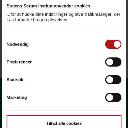
Statens Serum Institut anvender cookies
Her kan du se, hvilke vaccinationer og evt.
...for at huske dine indstillinger og lave trafikmålinger, der
kan forbedre brugeroplevelsen.
forebyggelse mod malaria, der anbefales
ved rejser til Tonga.
Samtykkevalg
Anbefalingerne tager udgangspunkt
Nødvendig
i
rejselængde og rejsetype
- vær altid
opmærksom på "Særlige risici".
Præferencer
Senest redigeret den 1. maj 2023
Statistik
Marketing
Vælg land
Generelle rejseråd
Tillad alle cookies